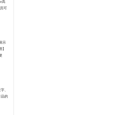
ce高
学员可
演示
用】
使
、
数字、
产品的
、