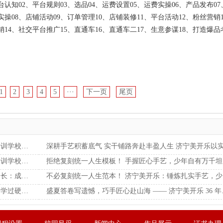
平台认知02、平台规则03、选品04、运费设置05、运费实操06、产品发布07
实操08、店铺活动09、订单管理10、店铺装修11、平台活动12、粉丝营销1
销14、社交平台推广15、直通车16、直通车二17、生意参谋18、打造爆品
1
2
3
4
5
···
下一页
尾页
笃学实干砺硬技 接轨前沿拓前程 济宁美开乐职业培训学校助力青年稳健立业
逐技山海赴新程 一技傍身暖前程 济宁美开乐职业培训学校赋能少年重塑青春赛道
拒绝复刻
放下分数执念 接纳孩子天性 济宁美开乐呼吁广大家长：成长无统一模板，巧手匠心亦可安稳度日
不必
莫让试卷困住少年前路！ 济宁美开乐 寻适配赛道，学过硬技能，静待春暖花开
盛夏答卷写遗憾，巧手匠