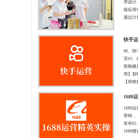
序设计、
级应用
通过计
快手
00、
页03
剪映横
用】剪
【剪映
168
168
营销 
发布02
1688搜