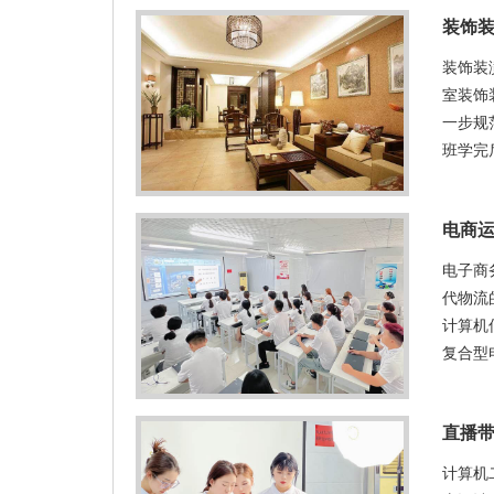
装饰
装饰装
室装饰
一步规
班学完
电商
电子商
代物流
计算机
复合型
直播带
计算机二