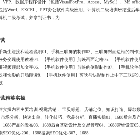
VFP、数据库程序设计（包括VisualFoxPro、Access、MySql）、MS offi
包括Word、EXCEL、PPT办公软件高级应用。计算机二级培训班结业后
算机二级考试，并拿到证书，为…
运营
快手新生迎接和流程说明01、手机三联屏的制作02、三联屏封面边框的制作
、任务变现使用教程04、【手机软件使用】剪映画面定格05、【手机软件使
屏视频顶部加文字06、【手机软件使用】剪映的倒影制作07、【手机软件
映和快影的开场朗读8、【手机软件使用】剪映与快影制作上中下三联屏9
技
8运营精英实操
8运营实操内容主要培训:视觉营销 、宝贝标题、店铺定位、知识打造、爆款
、 市场分析、快速出单、转化技巧、竞品分析、直播实操01、1688后台及
、1688产品的发布03、1688后台基础设计及交易管理04、1688营销设置05
索SEO优化-206、1688搜索SEO优化-307、1688