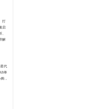
、打
速启
析、
详解
明星代
AB单
心购，
础