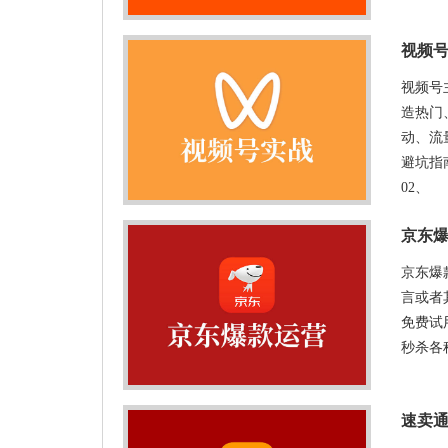
视频
视频号
造热门
动、流
避坑指
02、
京东
京东爆
言或者
免费试
秒杀各
速卖