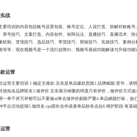
号实战
主要培训的内容包括账号设置包装、账号定位、人设打造、拆解对标账号
、养号技巧、文案打造、内容创作、矩阵玩法、直播技巧、直播话术、快
量机制、变现技巧、选品技巧、带货技巧、剪辑技巧、实操技巧、案例分
南等等，现在视频号是一个流行趋势01、视频号基础功能解读与升级功能
爆款运营
款运营主要培训:1.确定主推款:京东是单品爆款思路2.品牌赋能:背书，请
其他知名品牌联名3.做评价:京东展示销量的纬度只有评价，做评价方式做
用一单千评万评都可以不要做sd单去做评价剔除严重4.单品赋能打标，放
种平台活动提报5.做排名:cps团长合作或者单品秒杀去拉6.维护阶段:有基
通运营