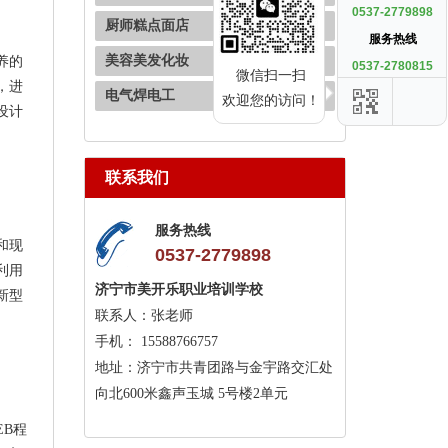
0537-2779898
厨师糕点面店
服务热线
美容美发化妆
养的
0537-2780815
微信扫一扫
，进
电气焊电工
欢迎您的访问！
设计
联系我们
服务热线
和现
0537-2779898
利用
济宁市美开乐职业培训学校
新型
联系人：张老师
手机： 15588766757
地址：济宁市共青团路与金宇路交汇处
。
向北600米鑫声玉城 5号楼2单元
EB程