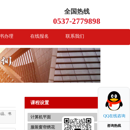
全国热线
0537-2779898
书办理
在线报名
联系我们
课程设置
宣传品、书
QQ在线咨询
计算机平面
咨询热线
服装窗帘绣花