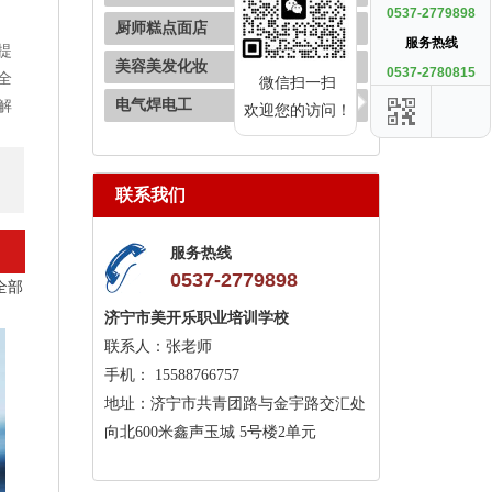
0537-2779898
厨师糕点面店
服务热线
提
美容美发化妆
0537-2780815
全
微信扫一扫
电气焊电工
解
欢迎您的访问！
联系我们
服务热线
0537-2779898
全部
。
济宁市美开乐职业培训学校
联系人：张老师
手机： 15588766757
地址：济宁市共青团路与金宇路交汇处
向北600米鑫声玉城 5号楼2单元