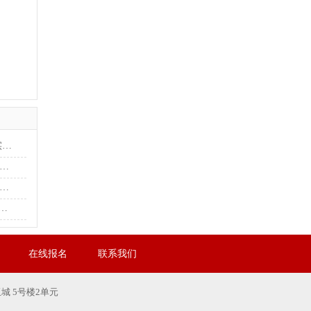
深耕手艺积蓄底气 实干铺路奔赴丰盈人生 济宁美开乐以实操教学赋能青年多元成长纪实
统一人生模板！ 手握匠心手艺，少年自有万千坦途 济宁美开乐 2026 面向全城青年火热招生
复刻统一人生范本！ 济宁美开乐：锤炼扎实手艺，少年自有万千坦途
心赴山海 —— 济宁美开乐 36 年老校，为中高考落榜少年铺就技能成才坦途
在线报名
联系我们
 5号楼2单元