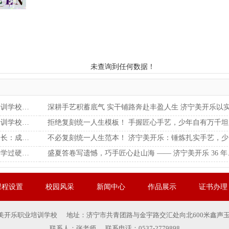
未查询到任何数据！
笃学实干砺硬技 接轨前沿拓前程 济宁美开乐职业培训学校助力青年稳健立业
逐技山海赴新程 一技傍身暖前程 济宁美开乐职业培训学校赋能少年重塑青春赛道
拒绝复刻
放下分数执念 接纳孩子天性 济宁美开乐呼吁广大家长：成长无统一模板，巧手匠心亦可安稳度日
不必
莫让试卷困住少年前路！ 济宁美开乐 寻适配赛道，学过硬技能，静待春暖花开
盛夏答卷写遗憾，巧手匠
课程设置
校园风采
新闻中心
作品展示
证书办理
美开乐职业培训学校 地址：济宁市共青团路与金宇路交汇处向北600米鑫声玉城
联系人：张老师 联系电话：0537-2779898