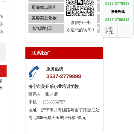
0537-2779898
厨师糕点面店
服务热线
员
美容美发化妆
0537-2780815
微信扫一扫
多
电气焊电工
欢迎您的访问！
练
联系我们
服务热线
0537-2779898
够
济宁市美开乐职业培训学校
位
联系人：张老师
手机： 15588766757
地址：济宁市共青团路与金宇路交汇处
向北600米鑫声玉城 5号楼2单元