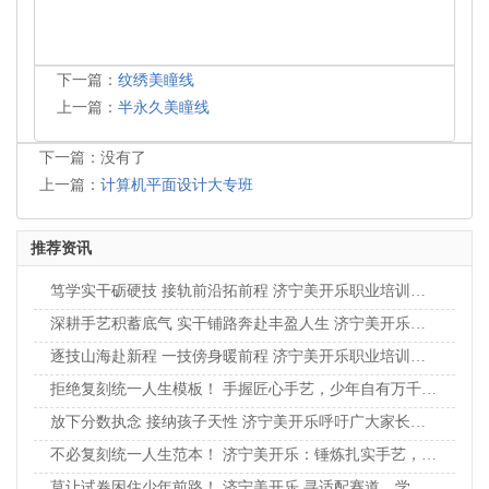
下一篇：
纹绣美瞳线
上一篇：
半永久美瞳线
下一篇：没有了
上一篇：
计算机平面设计大专班
推荐资讯
笃学实干砺硬技 接轨前沿拓前程 济宁美开乐职业培训学校助力青年稳健立业
深耕手艺积蓄底气 实干铺路奔赴丰盈人生 济宁美开乐以实操教学赋能青年多元成长纪实
逐技山海赴新程 一技傍身暖前程 济宁美开乐职业培训学校赋能少年重塑青春赛道
拒绝复刻统一人生模板！ 手握匠心手艺，少年自有万千坦途 济宁美开乐 2026 面向全城青年火热招生
放下分数执念 接纳孩子天性 济宁美开乐呼吁广大家长：成长无统一模板，巧手匠心亦可安稳度日
不必复刻统一人生范本！ 济宁美开乐：锤炼扎实手艺，少年自有万千坦途
莫让试卷困住少年前路！ 济宁美开乐 寻适配赛道，学过硬技能，静待春暖花开