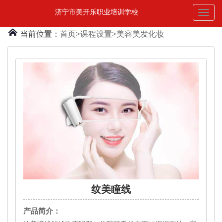
济宁市美开乐职业培训学校
Toggl
naviga
当前位置：
首页
>
课程设置
>
美容美发化妆
纹美瞳线
产品简介：