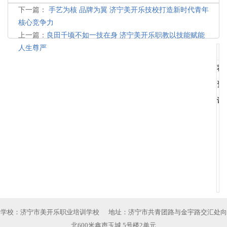
下一篇：
手艺为核 品牌为翼 济宁美开乐技校打造新时代青年
核心竞争力
上一篇：
良田千顷不如一技在身 济宁美开乐职教以技能赋能
人生尊严
荐
资
讯
学校：济宁市美开乐职业培训学校 地址：济宁市共青团路与金宇路交汇处向
北600米鑫声玉城 5号楼2单元