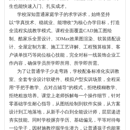
生也能快速入门、扎实成才。
学校深知普通家庭学子的求学诉求，始终坚持
以“学真技术、稳就业、能增收”为核心办学目标，打造
全流程实战教学模式。课程全面覆盖CAD施工图绘
制、酷家乐全景设计、3DMax效果图渲染、软装搭配设
计、全屋定制方案、施工工艺详解、工程预算核算、客
户谈单技巧等岗位核心技能，完全对标一线装饰企业工
作内容，确保学员所学即所用、所学即所需。
为了让普通学子少走弯路，学校配备标准化实训教
室、全套专业设计软硬件、模拟户型实训场景，全程采
用“手把手教学、点对点辅导”的模式，拒绝模糊教学、
拒绝粗放培养。课堂上老师拆解每一个操作细节，针对
零基础学生耐心指导，从图纸绘制到软件实操，从方案
设计到工地落地，从新手小白到全能设计师，层层递进
夯实技能。同时学校摒弃学历、基础偏见，平等对待每
一位学子，因材施教挖掘学生潜力，让普通孩子也能掌