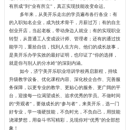
有所成”到“业有所立”，真正实现技能改变命运。
多年来，从美开乐走出的学员遍布各行各业：有
的入职知名企业，成为技术骨干，月薪过万；有的自主
创业开店，当起老板，带动身边人就业；有的实现职业
转型，从普通工人变成设计师、管理者；还有的通过技
能学习，重拾自信，找到人生方向。他们的成长故事，
是美开乐办学实效的最好证明，也印证了“你的选择，
就是你与别人的分水岭”的深刻内涵。
如今，济宁美开乐职业培训学校再启新程，持续
升级教学设备、优化课程内容、深化校企合作、完善服
务保障，以更专业的教学、更贴心的服务、更广阔的平
台，迎接每一位渴望成长、追求优秀的学员。不做时间
的“旁观者”，要做成长的“参与者”，来美开乐，选一门
好专业，学一项硬技能，不负时光，不负自己，用技能
浇灌梦想，用奋斗书写精彩，兑现你对“优秀”的全部想
象！