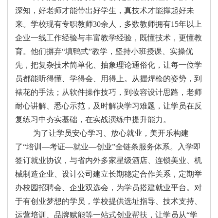
深知，好老师才能带出好学生，真技术才能撑起好未
来。学校现有专职教师30余人，多数教师拥有15年以上
企业一线工作经验与丰富教学经验，既懂技术，更懂教
育。他们摒弃“填鸭式”教学，坚持小班授课、实操优
先，把复杂技术简单化、抽象理论通俗化，让每一位学
员都能听得懂、学得会、用得上。从握焊枪的姿势，到
裱花的手法；从软件操作技巧，到妆容设计思路，老师
耐心讲解、悉心示范，及时解决学习难题，让学员在反
复练习中夯实基础，在实战演练中提升能力。
为了让学员安心学习、放心就业，美开乐构建
了“培训—考证—就业—创业”全链条服务体系。入学即
签订就业协议，与省内外多家星级酒店、连锁美业、机
械制造企业、设计公司建立长期稳定合作关系，定期举
办校园招聘会、企业双选会，为学员搭建就业平台。对
于有创业梦想的学员，学校提供选址指导、技术支持、
运营培训、品牌赋能等一站式创业帮扶，让学员从“学