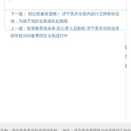
下一篇：
别让犹豫留遗憾！ 济宁美开乐室内设计王牌新班启
动，为孩子划好全新成长起跑线
上一篇：
投资教育筑未来 匠心育人启新程 济宁美开乐职业培
训学校2026春季招生火热进行中
荐
资
讯
学校：济宁市美开乐职业培训学校 地址：济宁市共青团路与金宇路交汇处向